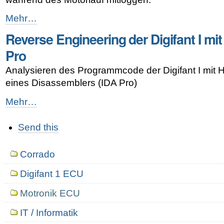
Digifant
Mehr…
live
Reverse Engineering der Digifant I mit
Datenausgabe
per
Pro
K-
Line
Analysieren des Programmcode der Digifant I mit Hi
im
eines Disassemblers (IDA Pro)
Testbetrieb
-
Reverse
Mehr…
Engineering
Artikelaktionen
der
Send this
Digifant
I
mit
Navigation
Corrado
IDA
Pro
Digifant 1 ECU
-
Motronik ECU
IT / Informatik