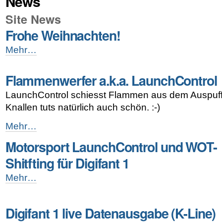
News
Site News
Frohe Weihnachten!
Frohe
Mehr…
Weihnachten!
-
Flammenwerfer a.k.a. LaunchControl
LaunchControl schiesst Flammen aus dem Auspuff
Knallen tuts natürlich auch schön. :-)
Flammenwerfer
Mehr…
a.k.a.
Motorsport LaunchControl und WOT-
LaunchControl
-
Shitfting für Digifant 1
Motorsport
Mehr…
LaunchControl
und
WOT-
Digifant 1 live Datenausgabe (K-Line)
Shitfting