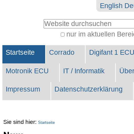
Direkt
Benutzerspezifische
English
De
zum
Werkzeuge
Website durchsuchen
Inhalt
|
nur im aktuellen Bere
Erweiterte
Direkt
Sektionen
Suche…
zur
Startseite
Corrado
Digifant 1 EC
Navigation
Motronik ECU
IT / Informatik
Über
Impressum
Datenschutzerklärung
Sie sind hier:
Startseite