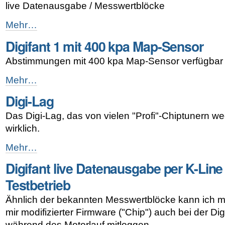
für
live Datenausgabe / Messwertblöcke
Digifant
1
Digifant
Mehr…
-
1
Digifant 1 mit 400 kpa Map-Sensor
live
Datenausgabe
Abstimmungen mit 400 kpa Map-Sensor verfügbar
(K-
Line)
Digifant
Mehr…
-
1
Digi-Lag
mit
400
Das Digi-Lag, das von vielen "Profi"-Chiptunern weg
kpa
Map-
wirklich.
Sensor
-
Digi-
Mehr…
Lag
Digifant live Datenausgabe per K-Line
-
Testbetrieb
Ähnlich der bekannten Messwertblöcke kann ich m
mir modifizierter Firmware ("Chip") auch bei der Dig
während des Motorlauf mitloggen.