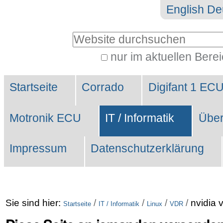
Direkt
Benutzerspezifische
English
De
zum
Werkzeuge
Website durchsuchen
Inhalt
|
nur im aktuellen Bere
Erweiterte
Direkt
Sektionen
Suche…
zur
Startseite
Corrado
Digifant 1 EC
Navigation
Motronik ECU
IT / Informatik
Über
Impressum
Datenschutzerklärung
Sie sind hier:
/
/
/
/
nvidia 
Startseite
IT / Informatik
Linux
VDR