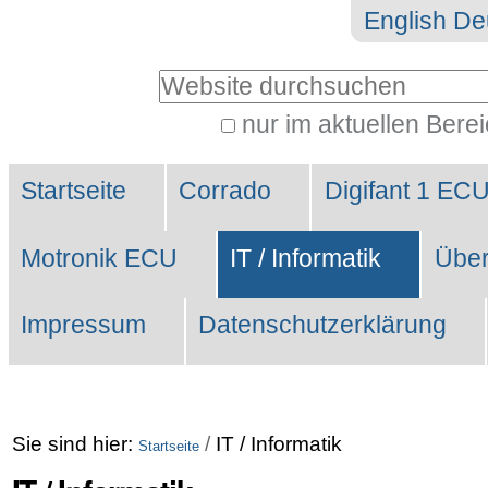
Direkt
Benutzerspezifische
English
De
zum
Werkzeuge
Website durchsuchen
Inhalt
|
nur im aktuellen Bere
Erweiterte
Direkt
Sektionen
Suche…
zur
Startseite
Corrado
Digifant 1 EC
Navigation
Motronik ECU
IT / Informatik
Über
Impressum
Datenschutzerklärung
Sie sind hier:
/
IT / Informatik
Startseite