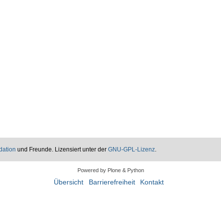
dation
und Freunde. Lizensiert unter der
GNU-GPL-Lizenz
.
Powered by Plone & Python
Übersicht
Barrierefreiheit
Kontakt