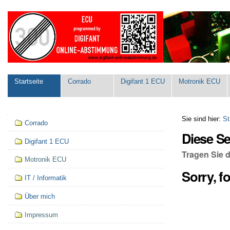
Direkt
Benutzerspezifische
zum
Werkzeuge
Inhalt
|
Direkt
zur
Navigation
Sektionen
Startseite
Corrado
Digifant 1 ECU
Motronik ECU
Navigation
Sie sind hier:
St
Corrado
Diese S
Digifant 1 ECU
Tragen Sie 
Motronik ECU
Sorry, f
IT / Informatik
Über mich
Impressum