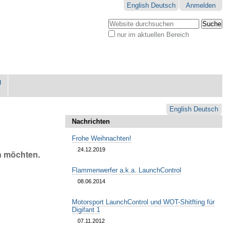
English
Deutsch
Anmelden
Website durchsuchen
nur im aktuellen Bereich
Erweiterte
Suche…
g
English
Deutsch
Nachrichten
Frohe Weihnachten!
24.12.2019
n möchten.
Flammenwerfer a.k.a. LaunchControl
08.06.2014
Motorsport LaunchControl und WOT-Shitfting für
Digifant 1
07.11.2012