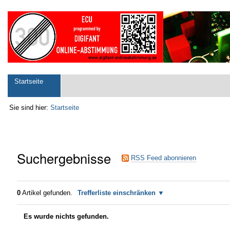
Direkt
Benutzerspezifische
zum
Werkzeuge
Inhalt
|
Direkt
zur
Navigation
Sektionen
Startseite
Sie sind hier:
Startseite
Suchergebnisse
RSS Feed abonnieren
0
Artikel gefunden.
Trefferliste einschränken
Es wurde nichts gefunden.