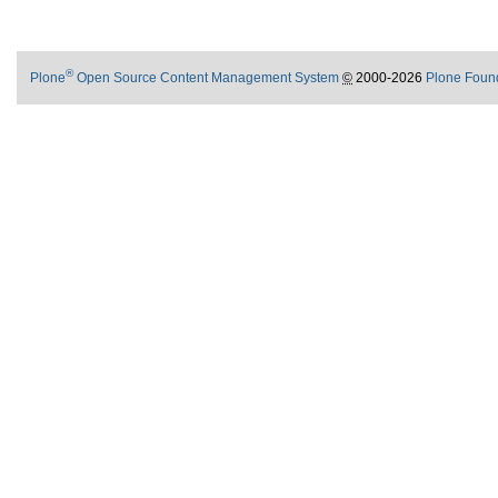
®
Plone
Open Source Content Management System
©
2000-2026
Plone Foun