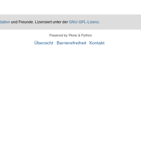
dation
und Freunde. Lizensiert unter der
GNU-GPL-Lizenz
.
Powered by Plone & Python
Übersicht
Barrierefreiheit
Kontakt