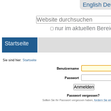
Direkt
Benutzerspezifische
English
De
zum
Werkzeuge
Website durchsuchen
Inhalt
|
nur im aktuellen Bere
Erweiterte
Direkt
Sektionen
Suche…
zur
Startseite
Navigation
Sie sind hier:
Startseite
Benutzername
Passwort
Passwort vergessen?
Sollten Sie Ihr Passwort vergessen haben,
fordern Sie e