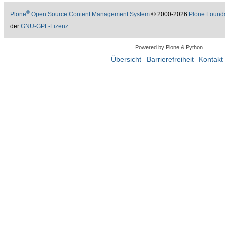
®
Plone
Open Source Content Management System
©
2000-2026
Plone Found
der
GNU-GPL-Lizenz
.
Powered by Plone & Python
Übersicht
Barrierefreiheit
Kontakt