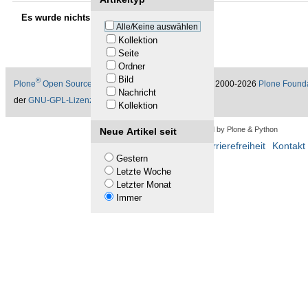
Es wurde nichts gefunden.
Alle/Keine auswählen
Kollektion
Seite
Ordner
Bild
®
Plone
Open Source Content Management System
©
2000-2026
Plone Found
Nachricht
der
GNU-GPL-Lizenz
.
Kollektion
Powered by Plone & Python
Neue Artikel seit
Übersicht
Barrierefreiheit
Kontakt
Gestern
Letzte Woche
Letzter Monat
Immer